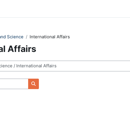
 and Science
International Affairs
l Affairs
搜索课程