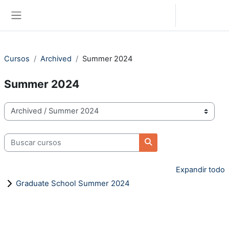
Saltar al contenido principal
Iniciar sesión (ingresar)
Pánel lateral
Cursos
Archived
Summer 2024
Summer 2024
Categorías
Buscar cursos
Buscar cursos
Expandir todo
Graduate School Summer 2024