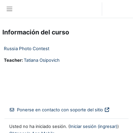
Saltar al contenido principal
Iniciar sesión (ingresar)
Pánel lateral
Información del curso
Russia Photo Contest
Teacher:
Tatiana Osipovich
Ponerse en contacto con soporte del sitio
Usted no ha iniciado sesión. (
Iniciar sesión (ingresar)
)