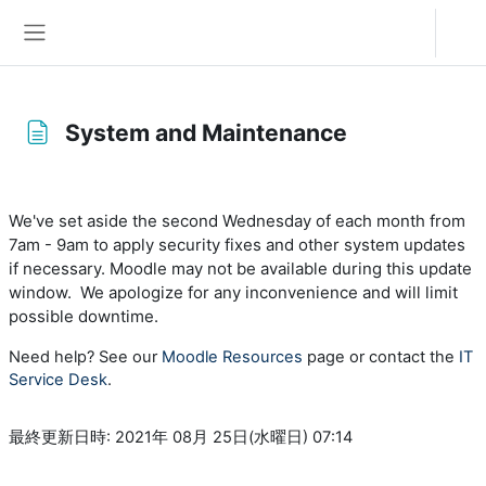
メインコンテンツへスキップする
ログイン
サイドパネル
System and Maintenance
完了要件
We've set aside the second Wednesday of each month from
7am - 9am to apply security fixes and other system updates
if necessary. Moodle may not be available during this update
window. We apologize for any inconvenience and will limit
possible downtime.
Need help? See our
Moodle Resources
page or contact the
IT
Service Desk
.
最終更新日時: 2021年 08月 25日(水曜日) 07:14